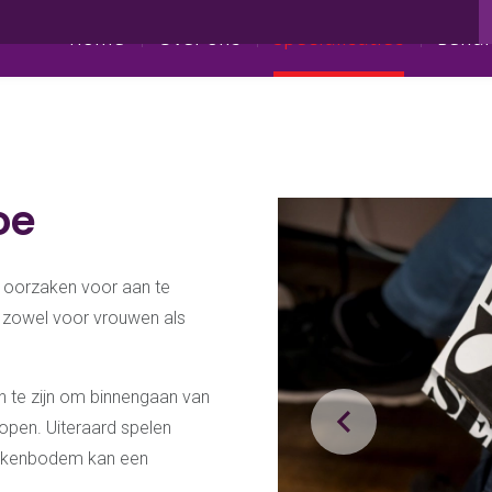
Pijn bij het vrijen
Specialisaties
Bekkenfysiotherapie
Home
Over ons
Specialisaties
Behan
oe
de oorzaken voor aan te
t zowel voor vrouwen als
 te zijn om binnengaan van
lopen. Uiteraard spelen
bekkenbodem kan een