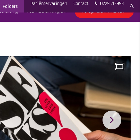
Patiëntervaringen
Contact
0229 212993
Folders
deling
Aandoeningen
Afspraak maken