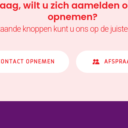
raag, wilt u zich aamelden 
opnemen?
taande knoppen kunt u ons op de juiste
CONTACT OPNEMEN
AFSPRA