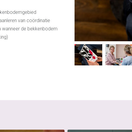
bekkenbodemgebied
anleren van coördinatie
zijn wanneer de bekkenbodem
ing)