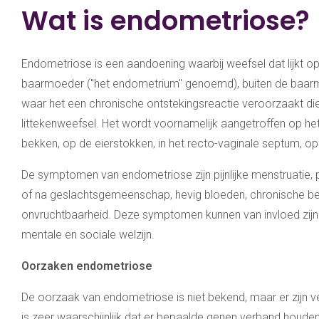
Wat is endometriose?
Endometriose is een aandoening waarbij weefsel dat lijkt op h
baarmoeder ("het endometrium" genoemd), buiten de baar
waar het een chronische ontstekingsreactie veroorzaakt die 
littekenweefsel. Het wordt voornamelijk aangetroffen op he
bekken, op de eierstokken, in het recto-vaginale septum, o
De symptomen van endometriose zijn pijnlijke menstruatie, pijn
of na geslachtsgemeenschap, hevig bloeden, chronische be
onvruchtbaarheid. Deze symptomen kunnen van invloed zijn
mentale en sociale welzijn.
Oorzaken endometriose
De oorzaak van endometriose is niet bekend, maar er zijn ve
is zeer waarschijnlijk dat er bepaalde genen verband houd