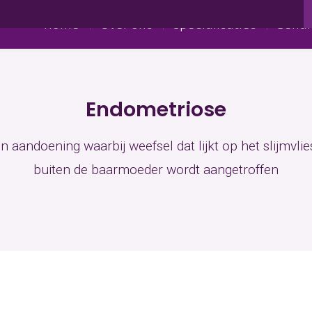
Endometriose
Aandoeningen
Home
Over ons
Specialisaties
Behan
Endometriose
n aandoening waarbij weefsel dat lijkt op het slijmvli
buiten de baarmoeder wordt aangetroffen