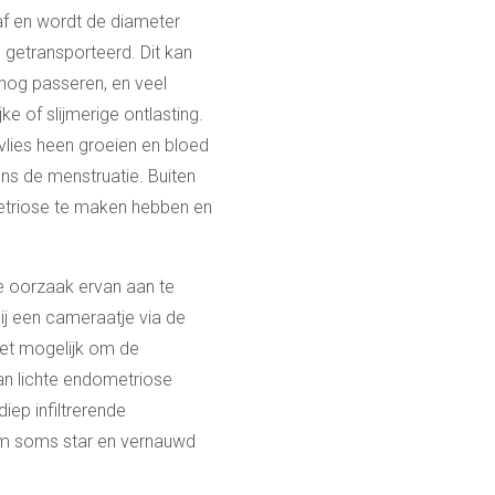
af en wordt de diameter
 getransporteerd. Dit kan
nog passeren, en veel
ke of slijmerige ontlasting.
lies heen groeien en bloed
ns de menstruatie. Buiten
etriose te maken hebben en
 oorzaak ervan aan te
j een cameraatje via de
het mogelijk om de
an lichte endometriose
iep infiltrerende
arm soms star en vernauwd