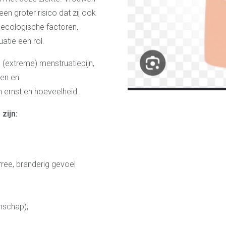
n groter risico dat zij ook
aecologische factoren,
atie een rol.
extreme) menstruatiepijn,
men en
n ernst en hoeveelheid.
zijn:
ree, branderig gevoel
nschap);