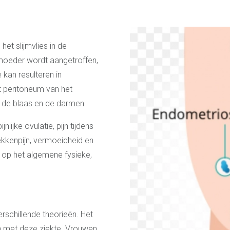
et slijmvlies in de
moeder wordt aangetroffen,
kan resulteren in
t peritoneum van het
p de blaas en de darmen.
lijke ovulatie, pijn tijdens
kkenpijn, vermoeidheid en
 op het algemene fysieke,
rschillende theorieën. Het
en met deze ziekte. Vrouwen